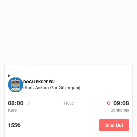
DOĞU EKSPRESI
(Kars-Ankara Gar Güzergahı)
08:00
09:08
1s08d
Kars
Sarıkamış
155₺
Bilet Bul