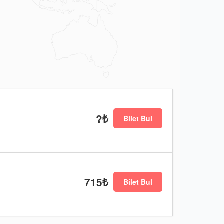
?₺
Bilet Bul
715₺
Bilet Bul