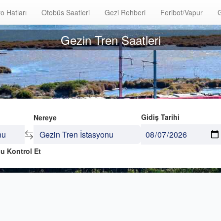
o Hatları
Otobüs Saatleri
Gezi Rehberi
Feribot/Vapur
G
Gezin Tren Saatleri
Gidiş Tarihi
Nereye
u Kontrol Et