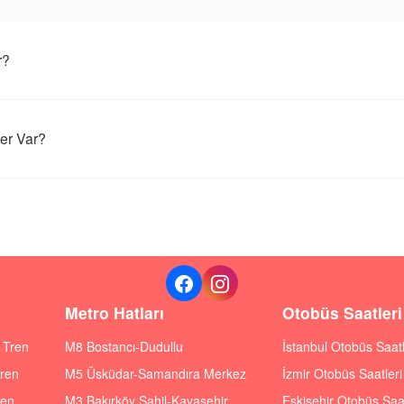
r?
er Var?
Metro Hatları
Otobüs Saatleri
ı Tren
M8 Bostancı-Dudullu
İstanbul Otobüs Saatl
Tren
M5 Üsküdar-Samandıra Merkez
İzmir Otobüs Saatleri
ren
M3 Bakırköy Sahil-Kayaşehir
Eskişehir Otobüs Saat