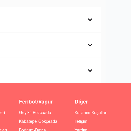
Feribot/Vapur
Diğer
eri
Geyikli-Bozcaada
Kullanım Koşulları
Kabatepe-Gökçeada
İletişim
leri
Bodrum-Datça
Yardım