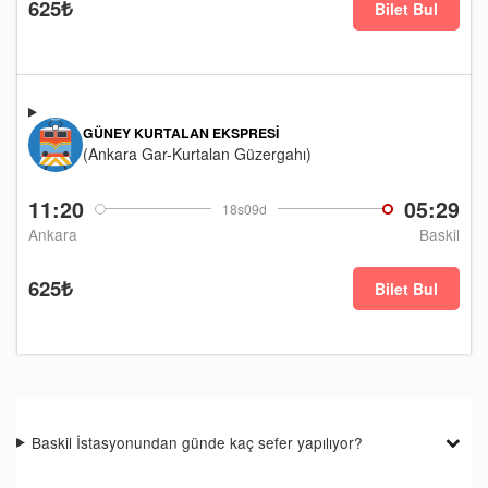
625₺
Bilet Bul
GÜNEY KURTALAN EKSPRESI
(Ankara Gar-Kurtalan Güzergahı)
11:20
05:29
18s09d
Ankara
Baskil
625₺
Bilet Bul
Baskil İstasyonundan günde kaç sefer yapılıyor?