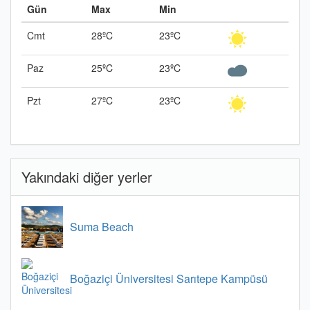
Gün
Max
Min
Cmt
28ºC
23ºC
Paz
25ºC
23ºC
Pzt
27ºC
23ºC
Yakındaki diğer yerler
Suma Beach
Boğaziçi Üniversitesi Sarıtepe Kampüsü