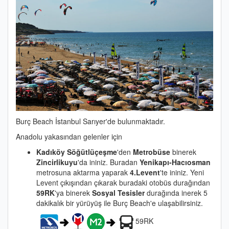
Burç Beach İstanbul Sarıyer'de bulunmaktadır.
Anadolu yakasından gelenler için
Kadıköy Söğütlüçeşme
'den
Metrobüse
binerek
Zincirlikuyu
'da ininiz. Buradan
Yenikapı-Hacıosman
metrosuna aktarma yaparak
4.Levent
'te ininiz. Yeni
Levent çıkışından çıkarak buradaki otobüs durağından
59RK
'ya binerek
Sosyal Tesisler
durağında inerek 5
dakikalık bir yürüyüş ile Burç Beach'e ulaşabilirsiniz.
59RK