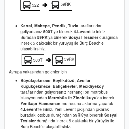
59RK
522
Kartal, Maltepe, Pendik, Tuzla
taraflarından
geliyorsanız
500T
'ye binerek
4.Levent
'te ininiz.
Buradan
59RK
'ya binerek
Sosyal Tesisler
durağında
inerek 5 dakikalık bir yürüyüş ile Burç Beach'e
ulaşabilirsiniz.
59RK
500T
Avrupa yakasından gelenler için
Büyükçekmece
,
Beylikdüzü
,
Avcılar
,
Küçükçekmece
,
Bahçelievler
,
Mecidiyeköy
taraflarından geliyorsanız herhangi bir metrobüs
istasyonundan
Metrobüs
ile
Zincirlikuyu
'da inerek
Yenikapı-Hacıosman
metrosuna aktarma yaparak
4.Levent
'te ininiz. Yeni Levent çıkışından çıkarak
buradaki otobüs durağından
59RK
'ya binerek
Sosyal
Tesisler
durağında inerek 5 dakikalık bir yürüyüş ile
Burç Beach'e ulaşabilirsiniz.