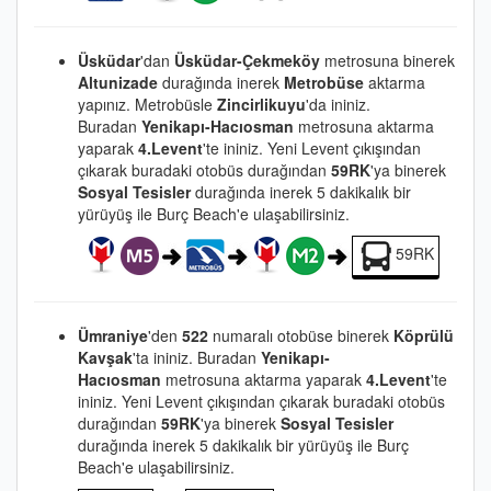
Üsküdar
'dan
Üsküdar-Çekmeköy
metrosuna binerek
Altunizade
durağında inerek
Metrobüse
aktarma
yapınız. Metrobüsle
Zincirlikuyu
'da ininiz.
Buradan
Yenikapı-Hacıosman
metrosuna aktarma
yaparak
4.Levent
'te ininiz. Yeni Levent çıkışından
çıkarak buradaki otobüs durağından
59RK
'ya binerek
Sosyal Tesisler
durağında inerek 5 dakikalık bir
yürüyüş ile Burç Beach'e ulaşabilirsiniz.
59RK
Ümraniye
'den
522
numaralı otobüse binerek
Köprülü
Kavşak
'ta ininiz. Buradan
Yenikapı-
Hacıosman
metrosuna aktarma yaparak
4.Levent
'te
ininiz. Yeni Levent çıkışından çıkarak buradaki otobüs
durağından
59RK
'ya binerek
Sosyal Tesisler
durağında inerek 5 dakikalık bir yürüyüş ile Burç
Beach'e ulaşabilirsiniz.