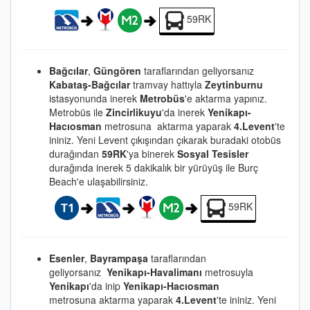
59RK
Bağcılar
,
Güngören
taraflarından geliyorsanız
Kabataş-Bağcılar
tramvay hattıyla
Zeytinburnu
istasyonunda inerek
Metrobüs
'e aktarma yapınız.
Metrobüs ile
Zincirlikuyu
'da inerek
Yenikapı-
Hacıosman
metrosuna aktarma yaparak
4.Levent
'te
ininiz. Yeni Levent çıkışından çıkarak buradaki otobüs
durağından
59RK
'ya binerek
Sosyal Tesisler
durağında inerek 5 dakikalık bir yürüyüş ile Burç
Beach'e ulaşabilirsiniz.
59RK
Esenler
,
Bayrampaşa
taraflarından
geliyorsanız
Yenikapı-Havalimanı
metrosuyla
Yenikapı
'da inip
Yenikapı-Hacıosman
metrosuna aktarma yaparak
4.Levent
'te ininiz. Yeni