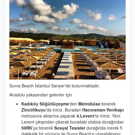
Suma Beach İstanbul Sarıyer'de bulunmaktadır.
Anadolu yakasından gelenler için
Kadıköy Söğütlüçeşme
'den
Metrobüse
binerek
Zincirlikuyu
'da ininiz. Buradan
Hacıosman-Yenikapı
metrosuna aktarma yaparak
4.Levent
'te ininiz. Yeni
Levent çıkışından çıkarak buradaki otobüs durağından
59RK
'ya binerek
Sosyal Tesisler
durağında inerek 5
dakikalık bir yürüyüş ile Suma Beach'e ulaşabilirsiniz.