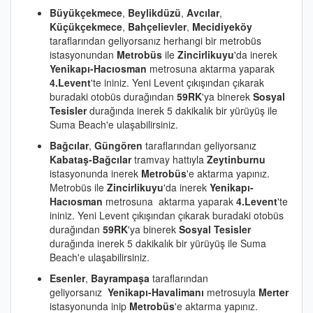
Büyükçekmece
,
Beylikdüzü
,
Avcılar
,
Küçükçekmece
,
Bahçelievler
,
Mecidiyeköy
taraflarından geliyorsanız herhangi bir metrobüs
istasyonundan
Metrobüs
ile
Zincirlikuyu
'da inerek
Yenikapı-Hacıosman
metrosuna aktarma yaparak
4.Levent
'te ininiz. Yeni Levent çıkışından çıkarak
buradaki otobüs durağından
59RK
'ya binerek
Sosyal
Tesisler
durağında inerek 5 dakikalık bir yürüyüş ile
Suma Beach'e ulaşabilirsiniz.
Bağcılar
,
Güngören
taraflarından geliyorsanız
Kabataş-Bağcılar
tramvay hattıyla
Zeytinburnu
istasyonunda inerek
Metrobüs
'e aktarma yapınız.
Metrobüs ile
Zincirlikuyu
'da inerek
Yenikapı-
Hacıosman
metrosuna aktarma yaparak
4.Levent
'te
ininiz. Yeni Levent çıkışından çıkarak buradaki otobüs
durağından
59RK
'ya binerek
Sosyal Tesisler
durağında inerek 5 dakikalık bir yürüyüş ile Suma
Beach'e ulaşabilirsiniz.
Esenler
,
Bayrampaşa
taraflarından
geliyorsanız
Yenikapı-Havalimanı
metrosuyla
Merter
istasyonunda inip
Metrobüs
'e aktarma yapınız.