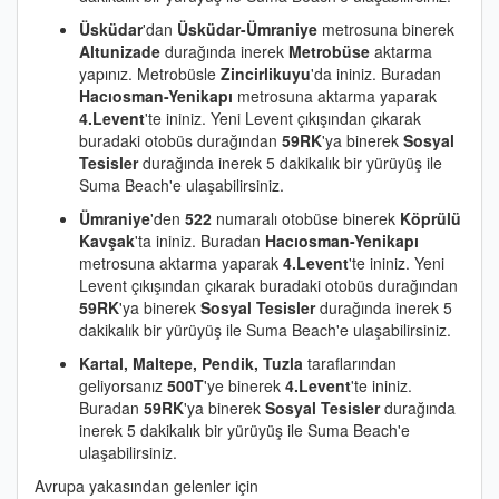
Üsküdar
'dan
Üsküdar-Ümraniye
metrosuna binerek
Altunizade
durağında inerek
Metrobüse
aktarma
yapınız. Metrobüsle
Zincirlikuyu
'da ininiz. Buradan
Hacıosman-Yenikapı
metrosuna aktarma yaparak
4.Levent
'te ininiz. Yeni Levent çıkışından çıkarak
buradaki otobüs durağından
59RK
'ya binerek
Sosyal
Tesisler
durağında inerek 5 dakikalık bir yürüyüş ile
Suma Beach'e ulaşabilirsiniz.
Ümraniye
'den
522
numaralı otobüse binerek
Köprülü
Kavşak
'ta ininiz. Buradan
Hacıosman-Yenikapı
metrosuna aktarma yaparak
4.Levent
'te ininiz. Yeni
Levent çıkışından çıkarak buradaki otobüs durağından
59RK
'ya binerek
Sosyal Tesisler
durağında inerek 5
dakikalık bir yürüyüş ile Suma Beach'e ulaşabilirsiniz.
Kartal, Maltepe, Pendik, Tuzla
taraflarından
geliyorsanız
500T
'ye binerek
4.Levent
'te ininiz.
Buradan
59RK
'ya binerek
Sosyal Tesisler
durağında
inerek 5 dakikalık bir yürüyüş ile Suma Beach'e
ulaşabilirsiniz.
Avrupa yakasından gelenler için