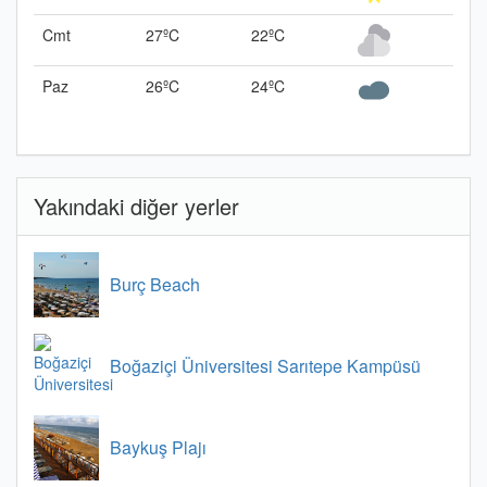
Cmt
27ºC
22ºC
Paz
26ºC
24ºC
Yakındaki diğer yerler
Burç Beach
Boğaziçi Üniversitesi Sarıtepe Kampüsü
Baykuş Plajı