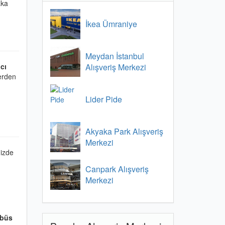
aka
İkea Ümraniye
Meydan İstanbul
Alışveriş Merkezi
cı
erden
Lider Pide
Akyaka Park Alışveriş
Merkezi
nizde
Canpark Alışveriş
Merkezi
obüs