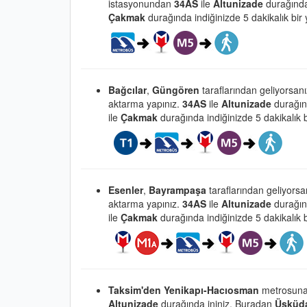
istasyonundan
34AS
ile
Altunizade
durağında
Çakmak
durağında indiğinizde 5 dakikalık bir 
Bağcılar
,
Güngören
taraflarından geliyorsan
aktarma yapınız.
34AS
ile
Altunizade
durağın
ile
Çakmak
durağında indiğinizde 5 dakikalık b
Esenler
,
Bayrampaşa
taraflarından geliyors
aktarma yapınız.
34AS
ile
Altunizade
durağın
ile
Çakmak
durağında indiğinizde 5 dakikalık b
Taksim'den Yenikapı-Hacıosman
metrosuna
Altunizade
durağında ininiz. Buradan
Üsküd