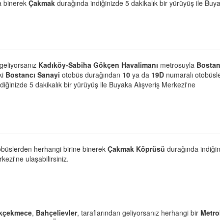
a binerek
Çakmak
durağında indiğinizde 5 dakikalık bir yürüyüş ile Buy
 geliyorsanız
Kadıköy-Sabiha Gökçen Havalimanı
metrosuyla
Bostan
ki
Bostancı Sanayi
otobüs durağından
10
ya da
19D
numaralı otobüsl
iğinizde 5 dakikalık bir yürüyüş ile Buyaka Alışveriş Merkezi'ne
obüslerden herhangi birine binerek
Çakmak Köprüsü
durağında indiği
kezi'ne ulaşabilirsiniz.
kçekmece
,
Bahçelievler
, taraflarından geliyorsanız herhangi bir
Metr