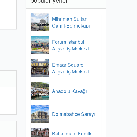
popüler yerler
Mihrimah Sultan
Camii-Edirnekapı
Forum İstanbul
Alışveriş Merkezi
Emaar Square
Alışveriş Merkezi
Anadolu Kavağı
Dolmabahçe Sarayı
Baltalimanı Kemik