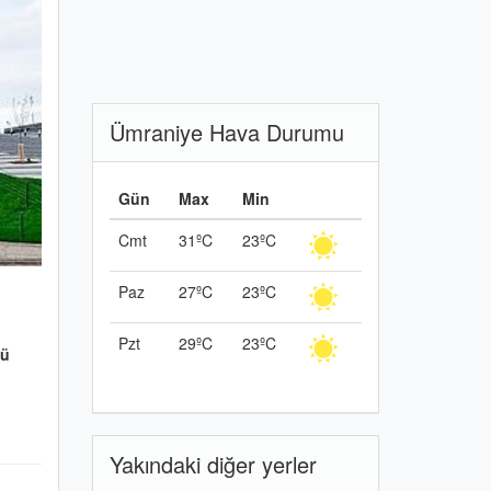
Ümraniye Hava Durumu
Gün
Max
Min
Cmt
31ºC
23ºC
Paz
27ºC
23ºC
Pzt
29ºC
23ºC
sü
Yakındaki diğer yerler