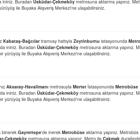
 ininiz. Buradan
Üsküdar-Çekmeköy
metrosuna aktarma yapınız. Metr
yürüyüş ile Buyaka Alışveriş Merkezi'ne ulaşabilirsiniz.
ız
Kabataş-Bağcılar
tramvay hattıyla
Zeytinburnu
istasyonunda
Metr
da ininiz. Buradan
Üsküdar-Çekmeköy
metrosuna aktarma yapınız. M
ir yürüyüş ile Buyaka Alışveriş Merkezi'ne ulaşabilirsiniz.
anız
Aksaray-Havalimanı
metrosuyla
Merter
İstasyonunda
Metrobüse
da ininiz. Buradan
Üsküdar-Çekmeköy
metrosuna aktarma yapınız. M
ir yürüyüş ile Buyaka Alışveriş Merkezi'ne ulaşabilirsiniz.
 binerek
Gayrettepe
'de inerek
Metrobüse
aktarma yapınız. Metrobüs i
ar-Çekmeköy
metrosuna aktarma yapınız. Metro ile
Çakmak
durağınd