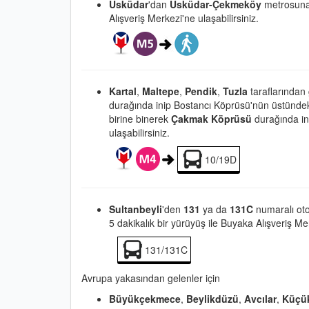
Üsküdar
'dan
Üsküdar-Çekmeköy
metrosun
Alışveriş Merkezi'ne ulaşabilirsiniz.
Kartal
,
Maltepe
,
Pendik
,
Tuzla
taraflarından
durağında inip Bostancı Köprüsü'nün üstünde
birine binerek
Çakmak Köprüsü
durağında ind
ulaşabilirsiniz.
10/19D
Sultanbeyli
'den
131
ya da
131C
numaralı ot
5 dakikalık bir yürüyüş ile Buyaka Alışveriş Mer
131/131C
Avrupa yakasından gelenler için
Büyükçekmece
,
Beylikdüzü
,
Avcılar
,
Küçü