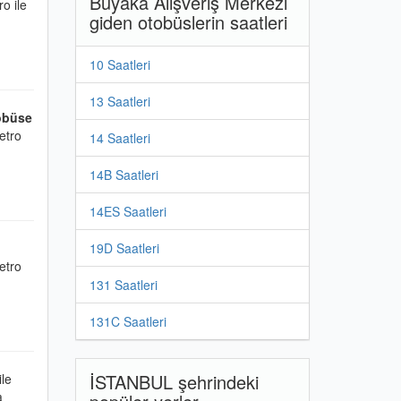
Buyaka Alışveriş Merkezi
o ile
giden otobüslerin saatleri
10 Saatleri
13 Saatleri
obüse
etro
14 Saatleri
14B Saatleri
14ES Saatleri
19D Saatleri
etro
131 Saatleri
131C Saatleri
İSTANBUL şehrindeki
le
a