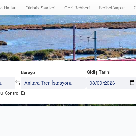
o Hatları
Otobüs Saatleri
Gezi Rehberi
Feribot/Vapur
G
Gidiş Tarihi
Nereye
u Kontrol Et