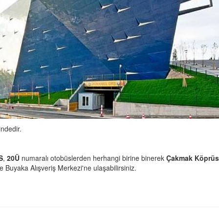
ndedir.
S
,
20Ü
numaralı otobüslerden herhangi birine binerek
Çakmak Köprü
le Buyaka Alışveriş Merkezi'ne ulaşabilirsiniz.